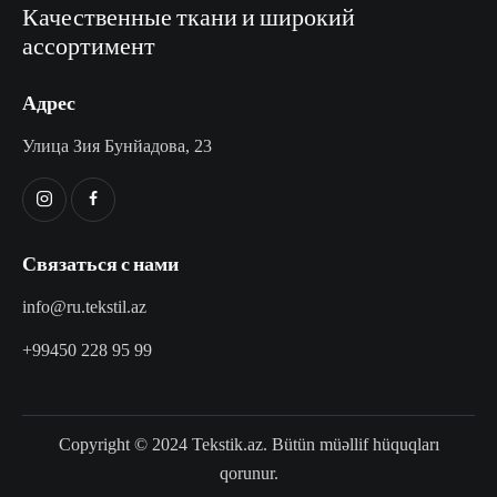
Качественные ткани и широкий
ассортимент
Адрес
Улица Зия Бунйадова, 23
Связаться с нами
info@ru.tekstil.az
+99450 228 95 99
Copyright © 2024 Tekstik.az. Bütün müəllif hüquqları
qorunur.