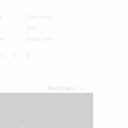
t
Client name
2022
or
Author name
Next Project