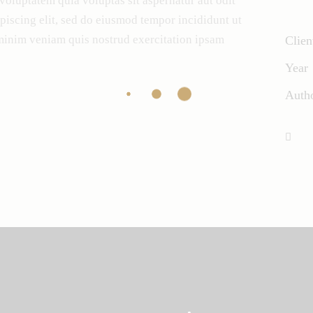
oluptatem quia voluptas sit aspernatur aut odit
ipiscing elit, sed do eiusmod tempor incididunt ut
minim veniam quis nostrud exercitation ipsam
Clien
Year
Auth