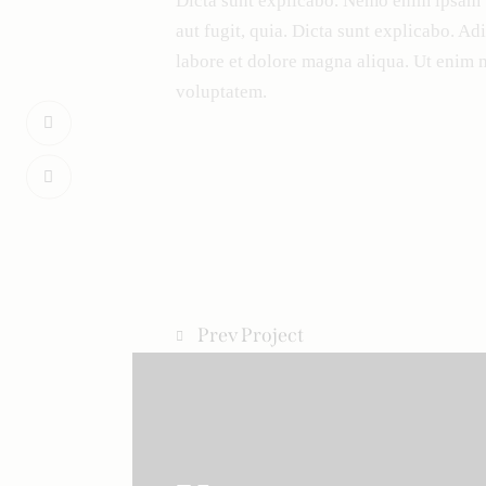
Dicta sunt explicabo. Nemo enim ipsam v
aut fugit, quia. Dicta sunt explicabo. Ad
labore et dolore magna aliqua. Ut enim 
voluptatem.
Prev Project