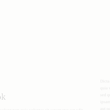
Dicta
quia 
ok
sed q
ipsam
aut od