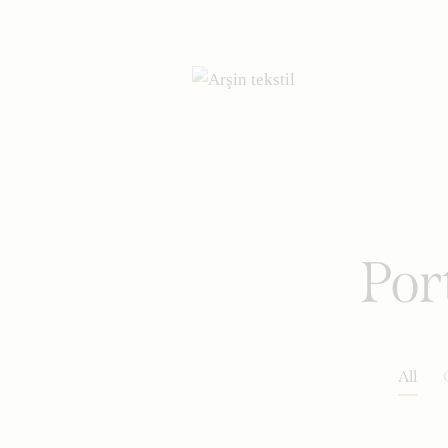
Por
All