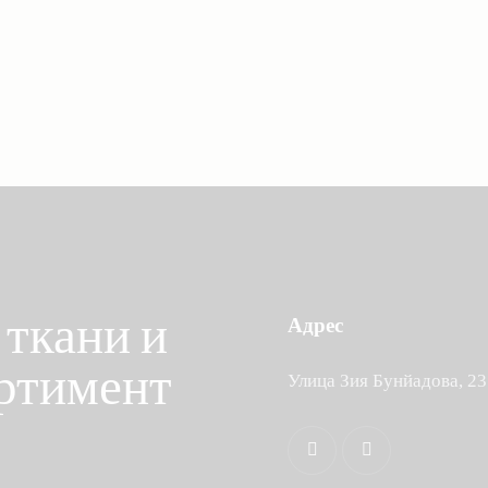
Ethnic Textile
ткани и
Адрес
ртимент
Улица Зия Бунйадова, 23